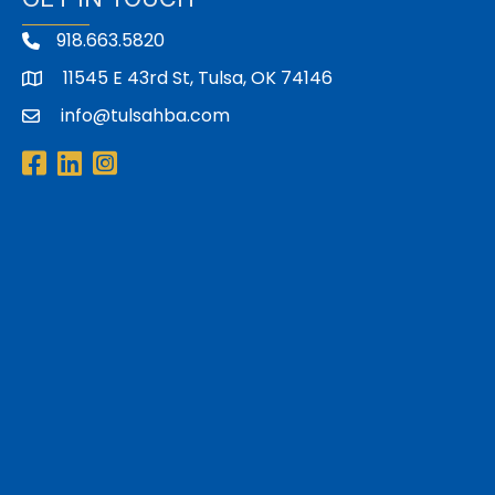
918.663.5820
11545 E 43rd St, Tulsa, OK 74146
address
info@tulsahba.com
email
Facebook
LinkedIn
Instagram